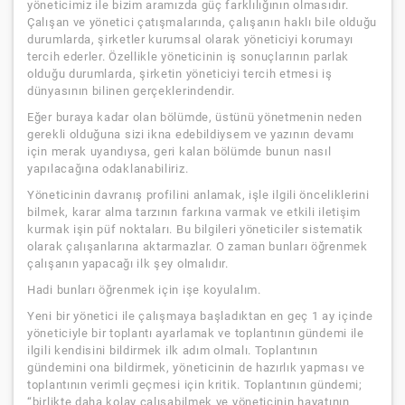
yöneticimiz ile bizim aramızda güç farklılığının olmasıdır.
Çalışan ve yönetici çatışmalarında, çalışanın haklı bile olduğu
durumlarda, şirketler kurumsal olarak yöneticiyi korumayı
tercih ederler. Özellikle yöneticinin iş sonuçlarının parlak
olduğu durumlarda, şirketin yöneticiyi tercih etmesi iş
dünyasının bilinen gerçeklerindendir.
Eğer buraya kadar olan bölümde, üstünü yönetmenin neden
gerekli olduğuna sizi ikna edebildiysem ve yazının devamı
için merak uyandıysa, geri kalan bölümde bunun nasıl
yapılacağına odaklanabiliriz.
Yöneticinin davranış profilini anlamak, işle ilgili önceliklerini
bilmek, karar alma tarzının farkına varmak ve etkili iletişim
kurmak işin püf noktaları. Bu bilgileri yöneticiler sistematik
olarak çalışanlarına aktarmazlar. O zaman bunları öğrenmek
çalışanın yapacağı ilk şey olmalıdır.
Hadi bunları öğrenmek için işe koyulalım.
Yeni bir yönetici ile çalışmaya başladıktan en geç 1 ay içinde
yöneticiyle bir toplantı ayarlamak ve toplantının gündemi ile
ilgili kendisini bildirmek ilk adım olmalı. Toplantının
gündemini ona bildirmek, yöneticinin de hazırlık yapması ve
toplantının verimli geçmesi için kritik. Toplantının gündemi;
“birlikte daha kolay çalışabilmek ve yöneticinin hayatının