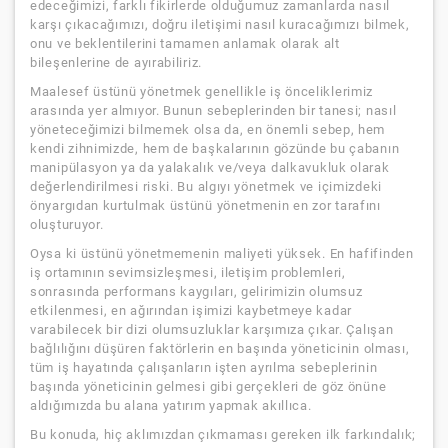
edeceğimizi, farklı fikirlerde olduğumuz zamanlarda nasıl
karşı çıkacağımızı, doğru iletişimi nasıl kuracağımızı bilmek,
onu ve beklentilerini tamamen anlamak olarak alt
bileşenlerine de ayırabiliriz.
Maalesef üstünü yönetmek genellikle iş önceliklerimiz
arasında yer almıyor. Bunun sebeplerinden bir tanesi; nasıl
yöneteceğimizi bilmemek olsa da, en önemli sebep, hem
kendi zihnimizde, hem de başkalarının gözünde bu çabanın
manipülasyon ya da yalakalık ve/veya dalkavukluk olarak
değerlendirilmesi riski. Bu algıyı yönetmek ve içimizdeki
önyargıdan kurtulmak üstünü yönetmenin en zor tarafını
oluşturuyor.
Oysa ki üstünü yönetmemenin maliyeti yüksek. En hafifinden
iş ortamının sevimsizleşmesi, iletişim problemleri,
sonrasında performans kaygıları, gelirimizin olumsuz
etkilenmesi, en ağırından işimizi kaybetmeye kadar
varabilecek bir dizi olumsuzluklar karşımıza çıkar. Çalışan
bağlılığını düşüren faktörlerin en başında yöneticinin olması,
tüm iş hayatında çalışanların işten ayrılma sebeplerinin
başında yöneticinin gelmesi gibi gerçekleri de göz önüne
aldığımızda bu alana yatırım yapmak akıllıca.
Bu konuda, hiç aklımızdan çıkmaması gereken ilk farkındalık;