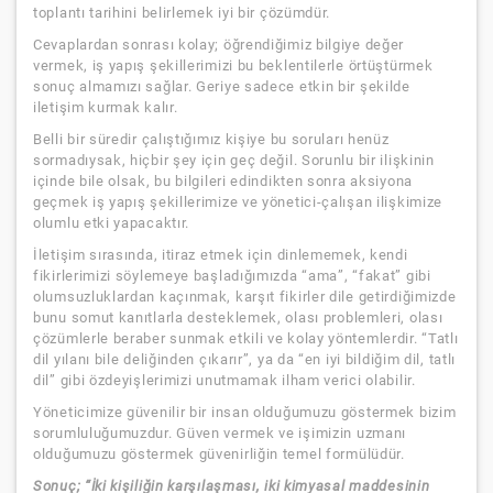
toplantı tarihini belirlemek iyi bir çözümdür.
Cevaplardan sonrası kolay; öğrendiğimiz bilgiye değer
vermek, iş yapış şekillerimizi bu beklentilerle örtüştürmek
sonuç almamızı sağlar. Geriye sadece etkin bir şekilde
iletişim kurmak kalır.
Belli bir süredir çalıştığımız kişiye bu soruları henüz
sormadıysak, hiçbir şey için geç değil. Sorunlu bir ilişkinin
içinde bile olsak, bu bilgileri edindikten sonra aksiyona
geçmek iş yapış şekillerimize ve yönetici-çalışan ilişkimize
olumlu etki yapacaktır.
İletişim sırasında, itiraz etmek için dinlememek, kendi
fikirlerimizi söylemeye başladığımızda “ama”, “fakat” gibi
olumsuzluklardan kaçınmak, karşıt fikirler dile getirdiğimizde
bunu somut kanıtlarla desteklemek, olası problemleri, olası
çözümlerle beraber sunmak etkili ve kolay yöntemlerdir. “Tatlı
dil yılanı bile deliğinden çıkarır”, ya da “en iyi bildiğim dil, tatlı
dil” gibi özdeyişlerimizi unutmamak ilham verici olabilir.
Yöneticimize güvenilir bir insan olduğumuzu göstermek bizim
sorumluluğumuzdur. Güven vermek ve işimizin uzmanı
olduğumuzu göstermek güvenirliğin temel formülüdür.
Sonuç; “İki kişiliğin karşılaşması, iki kimyasal maddesinin